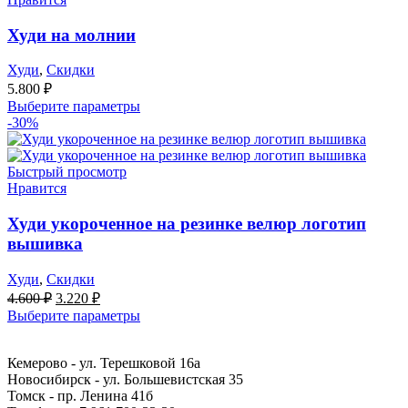
Худи на молнии
Худи
,
Скидки
5.800
₽
Выберите параметры
-30%
Быстрый просмотр
Нравится
Худи укороченное на резинке велюр логотип
вышивка
Худи
,
Скидки
Первоначальная
Текущая
4.600
₽
3.220
₽
цена
цена:
Выберите параметры
составляла
3.220 ₽.
4.600 ₽.
Кемерово - ул. Терешковой 16а
Новосибирск - ул. Большевистская 35
Томск - пр. Ленина 41б