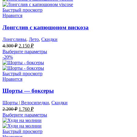
Быстрый просмотр
Нравится
Лонгслив с капюшоном вискоза
Лонгсливы
,
Лето
,
Скидки
Первоначальная
Текущая
4.300
₽
2.150
₽
цена
цена:
Выберите параметры
составляла
2.150 ₽.
-20%
4.300 ₽.
Быстрый просмотр
Нравится
Шорты — боксеры
Шорты | Велосипедки
,
Скидки
Первоначальная
Текущая
2.200
₽
1.760
₽
цена
цена:
Выберите параметры
составляла
1.760 ₽.
2.200 ₽.
Быстрый просмотр
Нравится