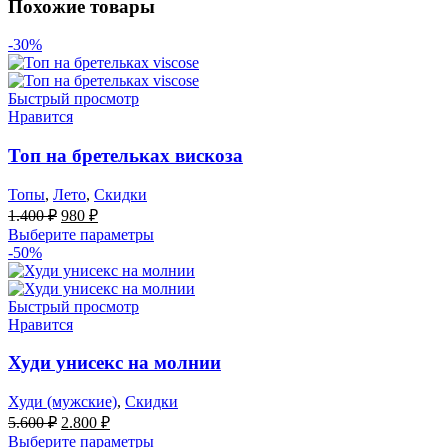
Похожие товары
-30%
Быстрый просмотр
Нравится
Топ на бретельках вискоза
Топы
,
Лето
,
Скидки
Первоначальная
Текущая
1.400
₽
980
₽
цена
цена:
Выберите параметры
составляла
980 ₽.
-50%
1.400 ₽.
Быстрый просмотр
Нравится
Худи унисекс на молнии
Худи (мужские)
,
Скидки
Первоначальная
Текущая
5.600
₽
2.800
₽
цена
цена:
Выберите параметры