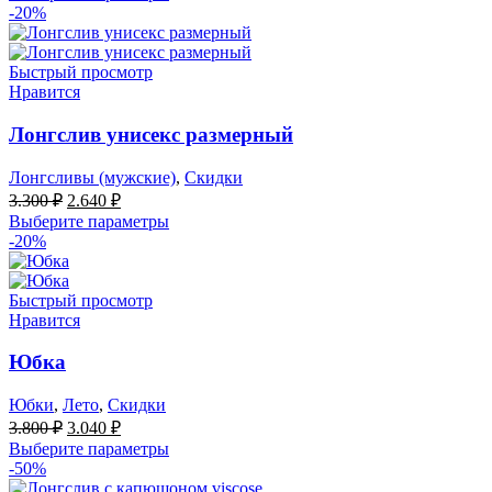
составляла
2.800 ₽.
-20%
5.600 ₽.
Быстрый просмотр
Нравится
Лонгслив унисекс размерный
Лонгсливы (мужские)
,
Скидки
Первоначальная
Текущая
3.300
₽
2.640
₽
цена
цена:
Выберите параметры
составляла
2.640 ₽.
-20%
3.300 ₽.
Быстрый просмотр
Нравится
Юбка
Юбки
,
Лето
,
Скидки
Первоначальная
Текущая
3.800
₽
3.040
₽
цена
цена:
Выберите параметры
составляла
3.040 ₽.
-50%
3.800 ₽.