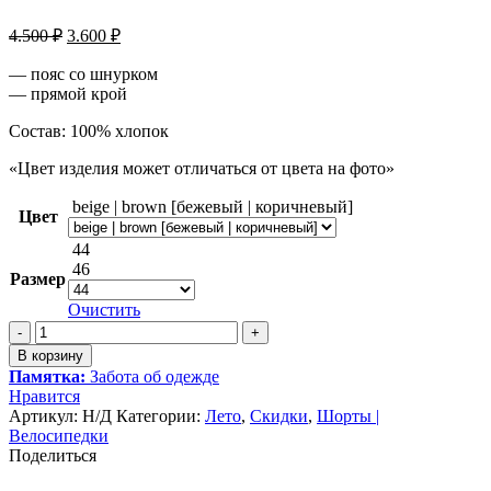
Первоначальная
Текущая
4.500
₽
3.600
₽
цена
цена:
составляла
— пояс со шнурком
3.600 ₽.
— прямой крой
4.500 ₽.
Состав: 100% хлопок
«Цвет изделия может отличаться от цвета на фото»
beige | brown [бежевый | коричневый]
Цвет
44
46
Размер
Очистить
Количество
товара
В корзину
Шорты
Памятка:
Забота об одежде
в
Нравится
полоску
Артикул:
Н/Д
Категории:
Лето
,
Скидки
,
Шорты |
Велосипедки
Поделиться