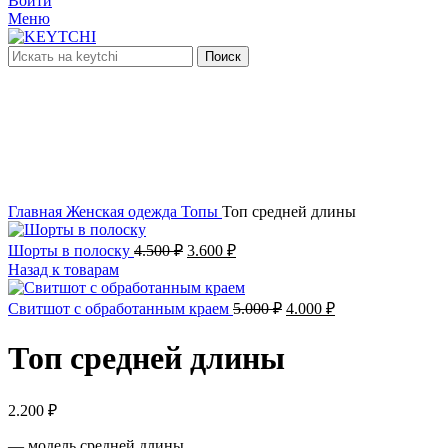
Войти
Меню
Поиск
Увеличить
Главная
Женская одежда
Топы
Топ средней длины
Первоначальная
Текущая
Шорты в полоску
4.500
₽
3.600
₽
цена
цена:
Назад к товарам
составляла
3.600 ₽.
4.500 ₽.
Первоначальная
Текущая
Свитшот с обработанным краем
5.000
₽
4.000
₽
цена
цена:
составляла
4.000 ₽.
Топ средней длины
5.000 ₽.
2.200
₽
— модель средней длины