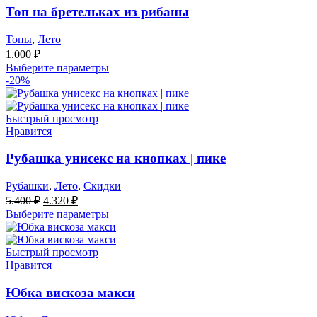
Топ на бретельках из рибаны
Топы
,
Лето
1.000
₽
Выберите параметры
-20%
Быстрый просмотр
Нравится
Рубашка унисекс на кнопках | пике
Рубашки
,
Лето
,
Скидки
Первоначальная
Текущая
5.400
₽
4.320
₽
цена
цена:
Выберите параметры
составляла
4.320 ₽.
5.400 ₽.
Быстрый просмотр
Нравится
Юбка вискоза макси