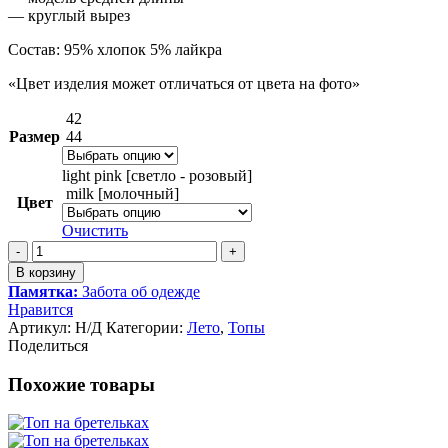
— круглый вырез
Состав: 95% хлопок 5% лайкра
«Цвет изделия может отличаться от цвета на фото»
42
Размер
44
light pink [светло - розовый]
milk [молочный]
Цвет
Очистить
Количество
товара
В корзину
Топ
Памятка:
Забота об одежде
средней
Нравится
длины
Артикул:
Н/Д
Категории:
Лето
,
Топы
Поделиться
Похожие товары