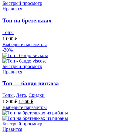
Быстрый просмотр
Нравится
Топ на бретельках
Топы
1.000
₽
Выберите параметры
-30%
Быстрый просмотр
Нравится
Топ — бандо вискоза
Топы
,
Лето
,
Скидки
Первоначальная
Текущая
1.800
₽
1.260
₽
цена
цена:
Выберите параметры
составляла
1.260 ₽.
1.800 ₽.
Быстрый просмотр
Нравится