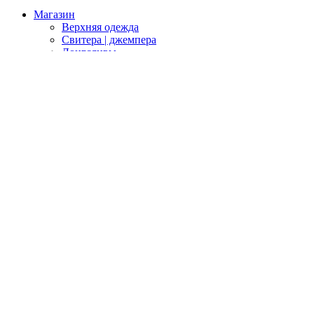
Магазин
Верхняя одежда
Свитера | джемпера
Лонгсливы
Футболки
Топы
Кроп-топы
Худи (мужские)
Свитшоты | Анораки (мужские)
Штаны (мужские)
Для покупателей
Возврат
Оплата и доставка
Памятка по уходу за одеждой
Сертификаты
Политика обработки персональных данных
Правила акции
О магазине
Контакты
Мы ONLINE
Вход