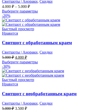
Свитшоты | Анораки
,
Скидки
4.000
₽
–
5.000
₽
Выберите параметры
-20%
Быстрый просмотр
Нравится
Свитшот с обработанным краем
Свитшоты | Анораки
,
Скидки
Первоначальная
Текущая
5.000
₽
4.000
₽
цена
цена:
Выберите параметры
составляла
4.000 ₽.
-30%
5.000 ₽.
Быстрый просмотр
Нравится
Свитшот с необработанным краем
Свитшоты | Анораки
,
Скидки
Первоначальная
Текущая
5.000
₽
3.500
₽