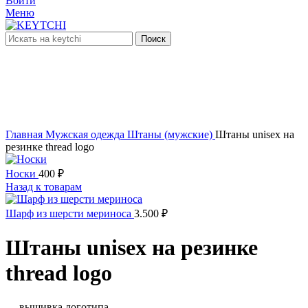
Войти
Меню
Поиск
нет в наличии
Увеличить
Главная
Мужская одежда
Штаны (мужские)
Штаны unisex на
резинке thread logo
Носки
400
₽
Назад к товарам
Шарф из шерсти мериноса
3.500
₽
Штаны unisex на резинке
thread logo
— вышивка логотипа