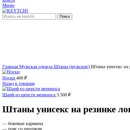
Войти
Меню
Поиск
нет в наличии
Увеличить
Главная
Мужская одежда
Штаны (мужские)
Штаны унисекс на 
Носки
400
₽
Назад к товарам
Шарф из шерсти мериноса
3.500
₽
Штаны унисекс на резинке ло
— боковые карманы
— пояс со шнурком