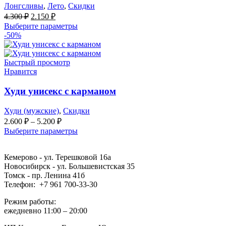
Лонгсливы
,
Лето
,
Скидки
Первоначальная
Текущая
4.300
₽
2.150
₽
цена
цена:
Выберите параметры
составляла
2.150 ₽.
-50%
4.300 ₽.
Быстрый просмотр
Нравится
Худи унисекс с карманом
Худи (мужские)
,
Скидки
2.600
₽
–
5.200
₽
Выберите параметры
Кемерово - ул. Терешковой 16а
Новосибирск - ул. Большевистская 35
Томск - пр. Ленина 41б
Телефон: +7 961 700-33-30
Режим работы:
ежедневно 11:00 – 20:00