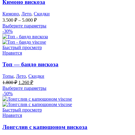
Кимоно вискоза
Кимоно
,
Лето
,
Скидки
3.500
₽
–
5.000
₽
Выберите параметры
-30%
Быстрый просмотр
Нравится
Топ — бандо вискоза
Топы
,
Лето
,
Скидки
Первоначальная
Текущая
1.800
₽
1.260
₽
цена
цена:
Выберите параметры
составляла
1.260 ₽.
-50%
1.800 ₽.
Быстрый просмотр
Нравится
Лонгслив с капюшоном вискоза