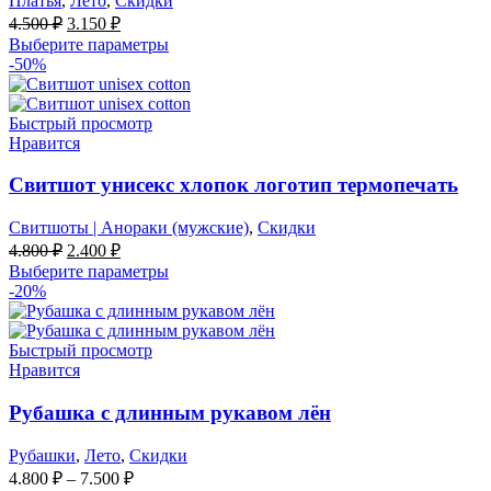
Платья
,
Лето
,
Скидки
Первоначальная
Текущая
4.500
₽
3.150
₽
цена
цена:
Выберите параметры
составляла
3.150 ₽.
-50%
4.500 ₽.
Быстрый просмотр
Нравится
Свитшот унисекс хлопок логотип термопечать
Свитшоты | Анораки (мужские)
,
Скидки
Первоначальная
Текущая
4.800
₽
2.400
₽
цена
цена:
Выберите параметры
составляла
2.400 ₽.
-20%
4.800 ₽.
Быстрый просмотр
Нравится
Рубашка с длинным рукавом лён
Рубашки
,
Лето
,
Скидки
4.800
₽
–
7.500
₽