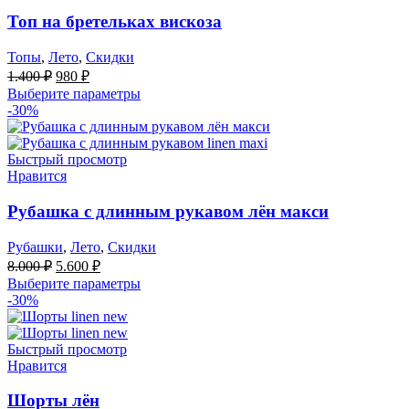
Топ на бретельках вискоза
Топы
,
Лето
,
Скидки
Первоначальная
Текущая
1.400
₽
980
₽
цена
цена:
Выберите параметры
составляла
980 ₽.
-30%
1.400 ₽.
Быстрый просмотр
Нравится
Рубашка с длинным рукавом лён макси
Рубашки
,
Лето
,
Скидки
Первоначальная
Текущая
8.000
₽
5.600
₽
цена
цена:
Выберите параметры
составляла
5.600 ₽.
-30%
8.000 ₽.
Быстрый просмотр
Нравится
Шорты лён