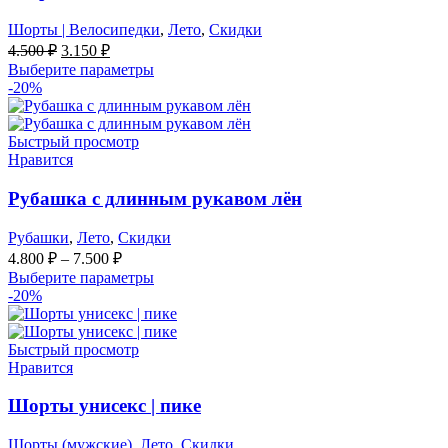
Шорты | Велосипедки
,
Лето
,
Скидки
Первоначальная
Текущая
4.500
₽
3.150
₽
цена
цена:
Выберите параметры
составляла
3.150 ₽.
-20%
4.500 ₽.
Быстрый просмотр
Нравится
Рубашка с длинным рукавом лён
Рубашки
,
Лето
,
Скидки
4.800
₽
–
7.500
₽
Выберите параметры
-20%
Быстрый просмотр
Нравится
Шорты унисекс | пике
Шорты (мужские)
,
Лето
,
Скидки