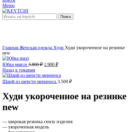
Войти
Меню
Поиск
нет в наличии
Увеличить
Главная
Женская одежда
Худи
Худи укороченное на резинке
new
Первоначальная
Текущая
Юбка макси
3.800
₽
1.900
₽
цена
цена:
Назад к товарам
составляла
1.900 ₽.
3.800 ₽.
Шарф из шерсти мериноса
3.500
₽
Худи укороченное на резинке
new
— широкая резинка снизу изделия
— укороченная модель