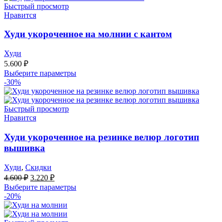
Быстрый просмотр
Нравится
Худи укороченное на молнии с кантом
Худи
5.600
₽
Выберите параметры
-30%
Быстрый просмотр
Нравится
Худи укороченное на резинке велюр логотип
вышивка
Худи
,
Скидки
Первоначальная
Текущая
4.600
₽
3.220
₽
цена
цена:
Выберите параметры
составляла
3.220 ₽.
-20%
4.600 ₽.