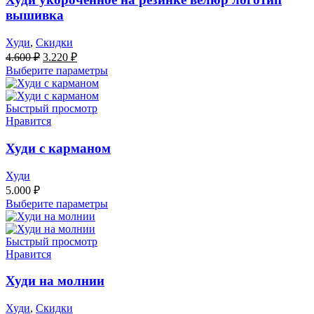
вышивка
Худи
,
Скидки
Первоначальная
Текущая
4.600
₽
3.220
₽
цена
цена:
Выберите параметры
составляла
3.220 ₽.
4.600 ₽.
Быстрый просмотр
Нравится
Худи с карманом
Худи
5.000
₽
Выберите параметры
Быстрый просмотр
Нравится
Худи на молнии
Худи
,
Скидки