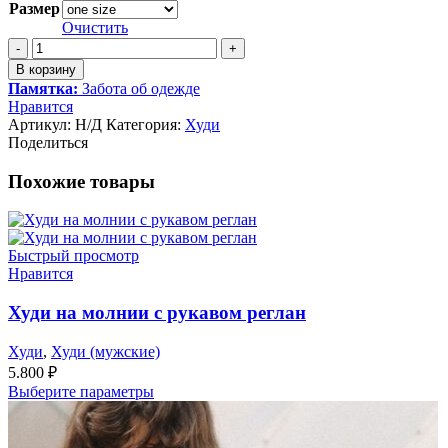
Размер
Очистить
Количество
товара
В корзину
Худи
Памятка:
Забота об одежде
на
Нравится
молнии
Артикул:
Н/Д
Категория:
Худи
Поделиться
Похожие товары
Быстрый просмотр
Нравится
Худи на молнии с рукавом реглан
Худи
,
Худи (мужские)
5.800
₽
Выберите параметры