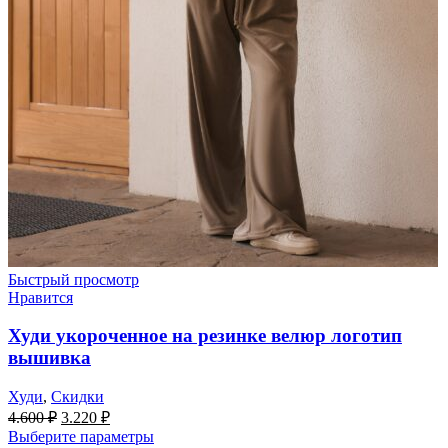
Быстрый просмотр
Нравится
Худи укороченное на резинке велюр логотип
вышивка
Худи
,
Скидки
Первоначальная
Текущая
4.600
₽
3.220
₽
цена
цена:
Выберите параметры