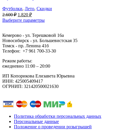
Футболки
,
Лето
,
Скидки
Первоначальная
Текущая
2.600
₽
1.820
₽
цена
цена:
Выберите параметры
составляла
1.820 ₽.
2.600 ₽.
Кемерово - ул. Терешковой 16а
Новосибирск - ул. Большевистская 35
Томск - пр. Ленина 41б
Телефон: +7 961 700-33-30
Режим работы:
ежедневно 11:00 – 20:00
ИП Копорикова Елизавета Юрьевна
ИНН: 425005409417
ОГРНИП: 321420500021630
Политика обработки персональных данных
Персональные данные
Положение о проведении розыгрышей