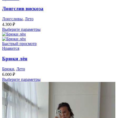
Лонгслив вискоза
Лонгсливы
,
Лето
4.300
₽
Выберите параметры
Быстрый просмотр
Нравится
Брюки лён
Брюки
,
Лето
6.000
₽
Выберите параметры