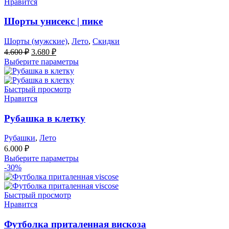
Нравится
Шорты унисекс | пике
Шорты (мужские)
,
Лето
,
Скидки
Первоначальная
Текущая
4.600
₽
3.680
₽
цена
цена:
Выберите параметры
составляла
3.680 ₽.
4.600 ₽.
Быстрый просмотр
Нравится
Рубашка в клетку
Рубашки
,
Лето
6.000
₽
Выберите параметры
-30%
Быстрый просмотр
Нравится
Футболка приталенная вискоза