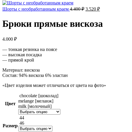
Первоначальная
Текущая
Шорты с необработанным краем
4.400
₽
3.520
₽
цена
цена:
составляла
3.520 ₽.
Брюки прямые вискоза
4.400 ₽.
4.000
₽
— тонкая резинка на поясе
— высокая посадка
— прямой крой
Материал: вискоза
Состав: 94% вискоза 6% эластан
«Цвет изделия может отличаться от цвета на фото»
chocolate [шоколад]
melange [меланж]
Цвет
milk [молочный]
44
46
Размер