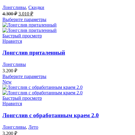
Лонгсливы
,
Скидки
Первоначальная
Текущая
4.300
₽
3.010
₽
цена
цена:
Выберите параметры
составляла
3.010 ₽.
4.300 ₽.
Быстрый просмотр
Нравится
Лонгслив приталенный
Лонгсливы
3.200
₽
Выберите параметры
New
Быстрый просмотр
Нравится
Лонгслив с обработанным краем 2.0
Лонгсливы
,
Лето
3.200
₽