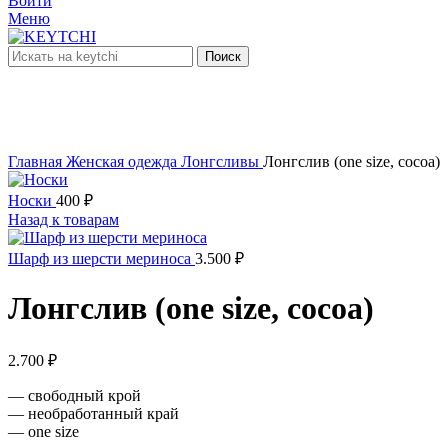
Войти
Меню
Поиск
нет в наличии
Увеличить
Главная
Женская одежда
Лонгсливы
Лонгслив (one size, cocoa)
Носки
400
₽
Назад к товарам
Шарф из шерсти мериноса
3.500
₽
Лонгслив (one size, cocoa)
2.700
₽
— свободный крой
— необработанный край
— one size