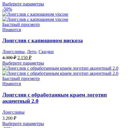
Выберите параметры
-50%
Быстрый просмотр
Нравится
Лонгслив с капюшоном вискоза
Лонгсливы
,
Лето
,
Скидки
Первоначальная
Текущая
4.300
₽
2.150
₽
цена
цена:
Выберите параметры
составляла
2.150 ₽.
4.300 ₽.
Быстрый просмотр
Нравится
Лонгслив с обработанным краем логотип
акцентный 2.0
Лонгсливы
3.200
₽
Выберите параметры