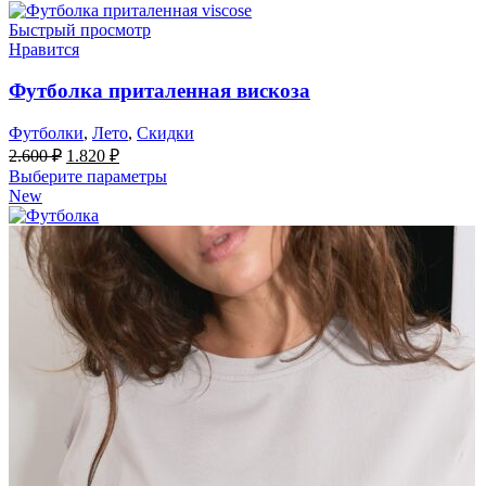
Быстрый просмотр
Нравится
Футболка приталенная вискоза
Футболки
,
Лето
,
Скидки
Первоначальная
Текущая
2.600
₽
1.820
₽
цена
цена:
Выберите параметры
составляла
1.820 ₽.
New
2.600 ₽.