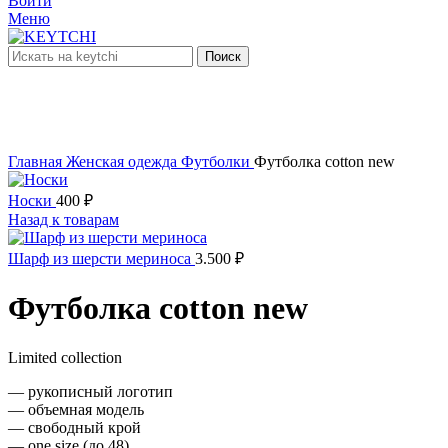
Войти
Меню
Поиск
нет в наличии
New
Увеличить
Главная
Женская одежда
Футболки
Футболка cotton new
Носки
400
₽
Назад к товарам
Шарф из шерсти мериноса
3.500
₽
Футболка cotton new
Limited collection
— рукописный логотип
— объемная модель
— свободный крой
— one size (до 48)