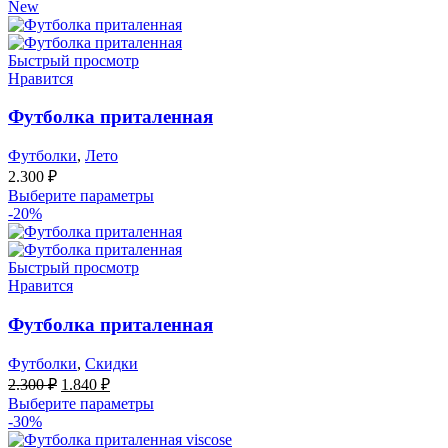
New
Быстрый просмотр
Нравится
Футболка приталенная
Футболки
,
Лето
2.300
₽
Выберите параметры
-20%
Быстрый просмотр
Нравится
Футболка приталенная
Футболки
,
Скидки
Первоначальная
Текущая
2.300
₽
1.840
₽
цена
цена:
Выберите параметры
составляла
1.840 ₽.
-30%
2.300 ₽.