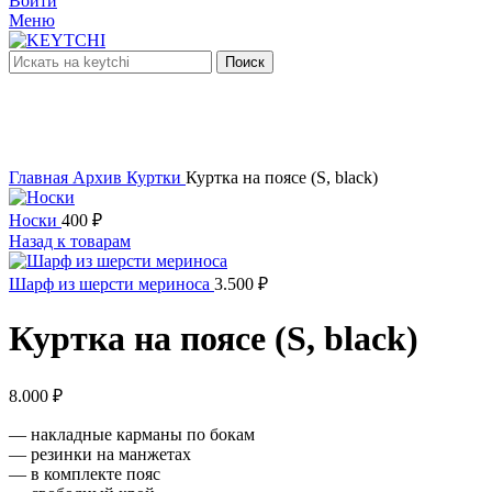
Войти
Меню
Поиск
нет в наличии
Увеличить
Главная
Архив
Куртки
Куртка на поясе (S, black)
Носки
400
₽
Назад к товарам
Шарф из шерсти мериноса
3.500
₽
Куртка на поясе (S, black)
8.000
₽
— накладные карманы по бокам
— резинки на манжетах
— в комплекте пояс