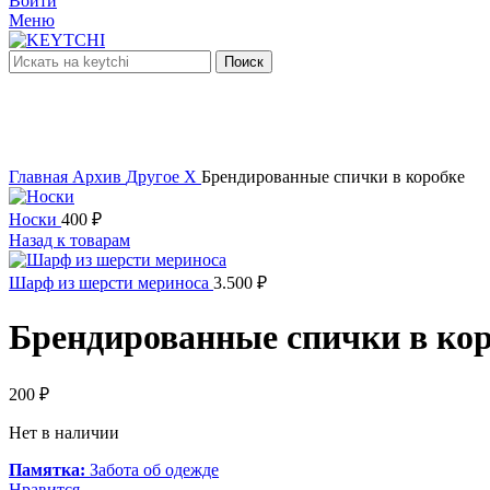
Войти
Меню
Поиск
нет в наличии
Увеличить
Главная
Архив
Другое X
Брендированные спички в коробке
Носки
400
₽
Назад к товарам
Шарф из шерсти мериноса
3.500
₽
Брендированные спички в ко
200
₽
Нет в наличии
Памятка:
Забота об одежде
Нравится