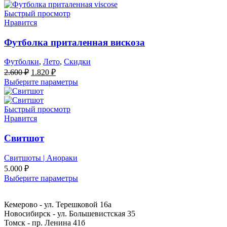
Быстрый просмотр
Нравится
Футболка приталенная вискоза
Футболки
,
Лето
,
Скидки
Первоначальная
Текущая
2.600
₽
1.820
₽
цена
цена:
Выберите параметры
составляла
1.820 ₽.
2.600 ₽.
Быстрый просмотр
Нравится
Свитшот
Свитшоты | Анораки
5.000
₽
Выберите параметры
Кемерово - ул. Терешковой 16а
Новосибирск - ул. Большевистская 35
Томск - пр. Ленина 41б