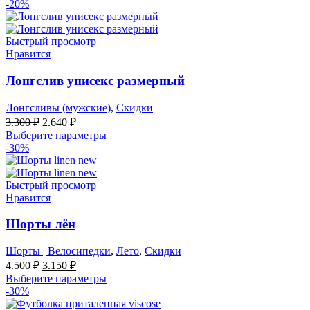
составляла
3.040 ₽.
-20%
3.800 ₽.
Быстрый просмотр
Нравится
Лонгслив унисекс размерный
Лонгсливы (мужские)
,
Скидки
Первоначальная
Текущая
3.300
₽
2.640
₽
цена
цена:
Выберите параметры
составляла
2.640 ₽.
-30%
3.300 ₽.
Быстрый просмотр
Нравится
Шорты лён
Шорты | Велосипедки
,
Лето
,
Скидки
Первоначальная
Текущая
4.500
₽
3.150
₽
цена
цена:
Выберите параметры
составляла
3.150 ₽.
-30%
4.500 ₽.