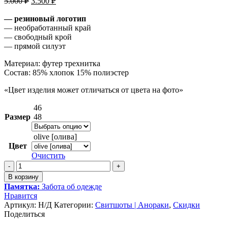
5.000
₽
3.500
₽
цена
цена:
составляла
— резиновый логотип
3.500 ₽.
— необработанный край
5.000 ₽.
— свободный крой
— прямой силуэт
Материал: футер трехнитка
Состав: 85% хлопок 15% полиэстер
«Цвет изделия может отличаться от цвета на фото»
46
Размер
48
olive [олива]
Цвет
Очистить
Количество
товара
В корзину
Свитшот
Памятка:
Забота об одежде
с
Нравится
необработанным
Артикул:
Н/Д
Категории:
Свитшоты | Анораки
,
Скидки
краем
Поделиться