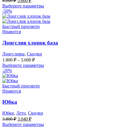
8.000
₽
5.600
₽
цена
цена:
Выберите параметры
составляла
5.600 ₽.
-50%
8.000 ₽.
Быстрый просмотр
Нравится
Лонгслив хлопок база
Лонгсливы
,
Скидки
1.800
₽
–
3.600
₽
Выберите параметры
-20%
Быстрый просмотр
Нравится
Юбка
Юбки
,
Лето
,
Скидки
Первоначальная
Текущая
3.800
₽
3.040
₽
цена
цена:
Выберите параметры