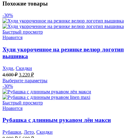
Похожие товары
-30%
Быстрый просмотр
Нравится
Худи укороченное на резинке велюр логотип
вышивка
Худи
,
Скидки
Первоначальная
Текущая
4.600
₽
3.220
₽
цена
цена:
Выберите параметры
составляла
3.220 ₽.
-30%
4.600 ₽.
Быстрый просмотр
Нравится
Рубашка с длинным рукавом лён макси
Рубашки
,
Лето
,
Скидки
Первоначальная
Текущая