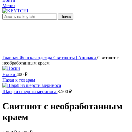
Войти
Меню
Поиск
-30%
Увеличить
Главная
Женская одежда
Свитшоты | Анораки
Свитшот с
необработанным краем
Носки
400
₽
Назад к товарам
Шарф из шерсти мериноса
3.500
₽
Свитшот с необработанным
краем
Первоначальная
Текущая