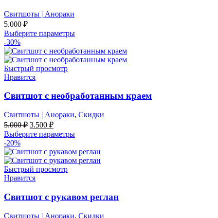
Свитшоты | Анораки
5.000
₽
Выберите параметры
-30%
Быстрый просмотр
Нравится
Свитшот с необработанным краем
Свитшоты | Анораки
,
Скидки
Первоначальная
Текущая
5.000
₽
3.500
₽
цена
цена:
Выберите параметры
составляла
3.500 ₽.
-20%
5.000 ₽.
Быстрый просмотр
Нравится
Свитшот с рукавом реглан
Свитшоты | Анораки
,
Скидки