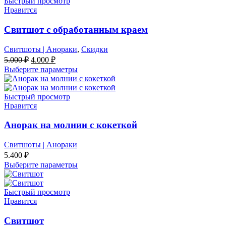
Быстрый просмотр
Нравится
Свитшот с обработанным краем
Свитшоты | Анораки
,
Скидки
Первоначальная
Текущая
5.000
₽
4.000
₽
цена
цена:
Выберите параметры
составляла
4.000 ₽.
5.000 ₽.
Быстрый просмотр
Нравится
Анорак на молнии с кокеткой
Свитшоты | Анораки
5.400
₽
Выберите параметры
Быстрый просмотр
Нравится
Свитшот