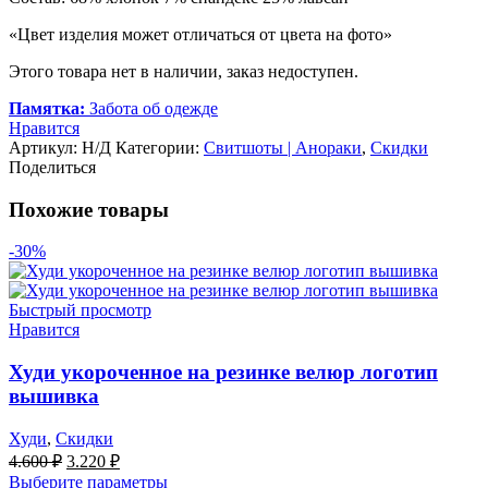
«Цвет изделия может отличаться от цвета на фото»
Этого товара нет в наличии, заказ недоступен.
Памятка:
Забота об одежде
Нравится
Артикул:
Н/Д
Категории:
Свитшоты | Анораки
,
Скидки
Поделиться
Похожие товары
-30%
Быстрый просмотр
Нравится
Худи укороченное на резинке велюр логотип
вышивка
Худи
,
Скидки
Первоначальная
Текущая
4.600
₽
3.220
₽
цена
цена:
Выберите параметры