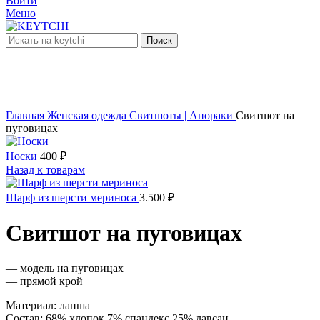
Войти
Меню
Поиск
нет в наличии
Увеличить
Главная
Женская одежда
Свитшоты | Анораки
Свитшот на
пуговицах
Носки
400
₽
Назад к товарам
Шарф из шерсти мериноса
3.500
₽
Свитшот на пуговицах
— модель на пуговицах
— прямой крой
Материал: лапша
Состав: 68% хлопок 7% спандекс 25% лавсан