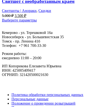
Свитшот с необработанным краем
Свитшоты | Анораки
,
Скидки
Первоначальная
Текущая
5.000
₽
3.500
₽
цена
цена:
Выберите параметры
составляла
3.500 ₽.
5.000 ₽.
Кемерово - ул. Терешковой 16а
Новосибирск - ул. Большевистская 35
Томск - пр. Ленина 41б
Телефон: +7 961 700-33-30
Режим работы:
ежедневно 11:00 – 20:00
ИП Копорикова Елизавета Юрьевна
ИНН: 425005409417
ОГРНИП: 321420500021630
Политика обработки персональных данных
Персональные данные
Положение о проведении розыгрышей