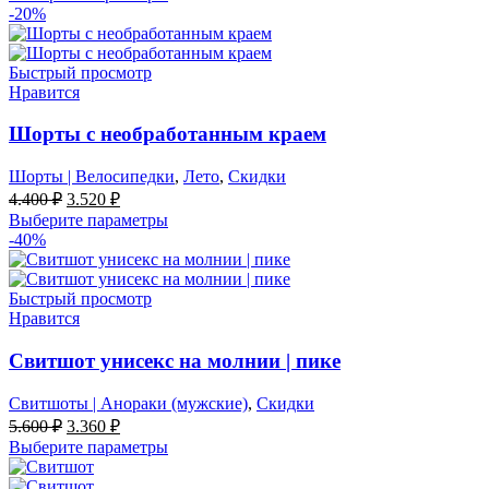
составляла
3.220 ₽.
-20%
4.600 ₽.
Быстрый просмотр
Нравится
Шорты с необработанным краем
Шорты | Велосипедки
,
Лето
,
Скидки
Первоначальная
Текущая
4.400
₽
3.520
₽
цена
цена:
Выберите параметры
составляла
3.520 ₽.
-40%
4.400 ₽.
Быстрый просмотр
Нравится
Свитшот унисекс на молнии | пике
Свитшоты | Анораки (мужские)
,
Скидки
Первоначальная
Текущая
5.600
₽
3.360
₽
цена
цена:
Выберите параметры
составляла
3.360 ₽.
5.600 ₽.