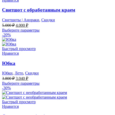
Нравится
Свитшот с обработанным краем
Свитшоты | Анораки
,
Скидки
Первоначальная
Текущая
5.000
₽
4.000
₽
цена
цена:
Выберите параметры
составляла
4.000 ₽.
-20%
5.000 ₽.
Быстрый просмотр
Нравится
Юбка
Юбки
,
Лето
,
Скидки
Первоначальная
Текущая
3.800
₽
3.040
₽
цена
цена:
Выберите параметры
составляла
3.040 ₽.
-30%
3.800 ₽.
Быстрый просмотр
Нравится