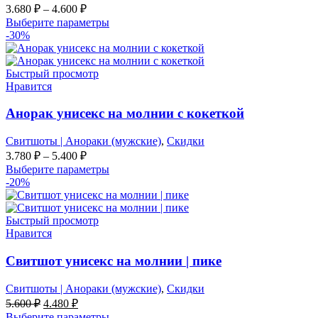
3.680
₽
–
4.600
₽
Выберите параметры
-30%
Быстрый просмотр
Нравится
Анорак унисекс на молнии с кокеткой
Свитшоты | Анораки (мужские)
,
Скидки
3.780
₽
–
5.400
₽
Выберите параметры
-20%
Быстрый просмотр
Нравится
Свитшот унисекс на молнии | пике
Свитшоты | Анораки (мужские)
,
Скидки
Первоначальная
Текущая
5.600
₽
4.480
₽
цена
цена:
Выберите параметры