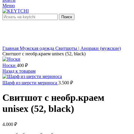
Войти
Меню
Поиск
нет в наличии
Увеличить
Главная
Мужская одежда
Свитшоты | Анораки (мужские)
Свитшот с необр.краем unisex (52, black)
Носки
400
₽
Назад к товарам
Шарф из шерсти мериноса
3.500
₽
Свитшот с необр.краем
unisex (52, black)
4.000
₽