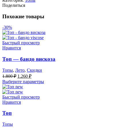
Категория:
Топы
Поделиться
Похожие товары
-30%
Быстрый просмотр
Нравится
Топ — бандо вискоза
Топы
,
Лето
,
Скидки
Первоначальная
Текущая
1.800
₽
1.260
₽
цена
цена:
Выберите параметры
составляла
1.260 ₽.
1.800 ₽.
Быстрый просмотр
Нравится
Топ
Топы