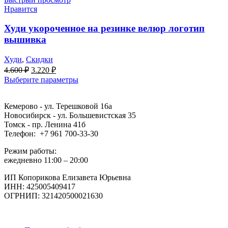
Нравится
Худи укороченное на резинке велюр логотип
вышивка
Худи
,
Скидки
Первоначальная
Текущая
4.600
₽
3.220
₽
цена
цена:
Выберите параметры
составляла
3.220 ₽.
4.600 ₽.
Кемерово - ул. Терешковой 16а
Новосибирск - ул. Большевистская 35
Томск - пр. Ленина 41б
Телефон: +7 961 700-33-30
Режим работы:
ежедневно 11:00 – 20:00
ИП Копорикова Елизавета Юрьевна
ИНН: 425005409417
ОГРНИП: 321420500021630