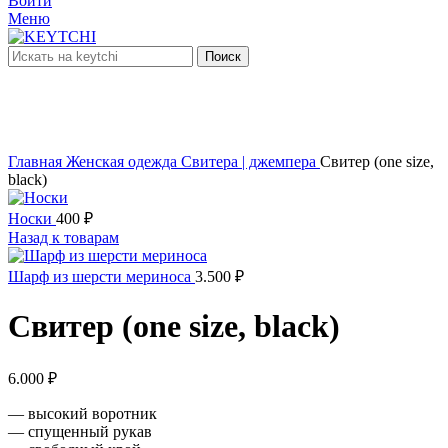
Войти
Меню
Поиск
нет в наличии
Увеличить
Главная
Женская одежда
Свитера | джемпера
Свитер (one size,
black)
Носки
400
₽
Назад к товарам
Шарф из шерсти мериноса
3.500
₽
Свитер (one size, black)
6.000
₽
— высокий воротник
— спущенный рукав