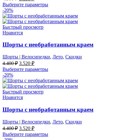
цена
цена:
Выберите параметры
составляла
3.150 ₽.
-20%
4.500 ₽.
Быстрый просмотр
Нравится
Шорты с необработанным краем
Шорты | Велосипедки
,
Лето
,
Скидки
Первоначальная
Текущая
4.400
₽
3.520
₽
цена
цена:
Выберите параметры
составляла
3.520 ₽.
-20%
4.400 ₽.
Быстрый просмотр
Нравится
Шорты с необработанным краем
Шорты | Велосипедки
,
Лето
,
Скидки
Первоначальная
Текущая
4.400
₽
3.520
₽
цена
цена:
Выберите параметры
составляла
3.520 ₽.
-20%