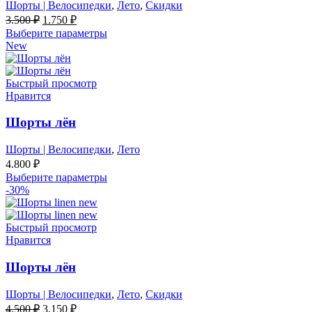
Шорты | Велосипедки
,
Лето
,
Скидки
Первоначальная
Текущая
3.500
₽
1.750
₽
цена
цена:
Выберите параметры
составляла
1.750 ₽.
New
3.500 ₽.
Быстрый просмотр
Нравится
Шорты лён
Шорты | Велосипедки
,
Лето
4.800
₽
Выберите параметры
-30%
Быстрый просмотр
Нравится
Шорты лён
Шорты | Велосипедки
,
Лето
,
Скидки
Первоначальная
Текущая
4.500
₽
3.150
₽