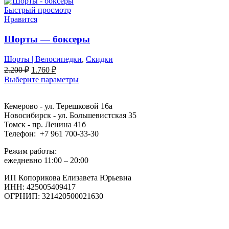
Быстрый просмотр
Нравится
Шорты — боксеры
Шорты | Велосипедки
,
Скидки
Первоначальная
Текущая
2.200
₽
1.760
₽
цена
цена:
Выберите параметры
составляла
1.760 ₽.
2.200 ₽.
Кемерово - ул. Терешковой 16а
Новосибирск - ул. Большевистская 35
Томск - пр. Ленина 41б
Телефон: +7 961 700-33-30
Режим работы:
ежедневно 11:00 – 20:00
ИП Копорикова Елизавета Юрьевна
ИНН: 425005409417
ОГРНИП: 321420500021630