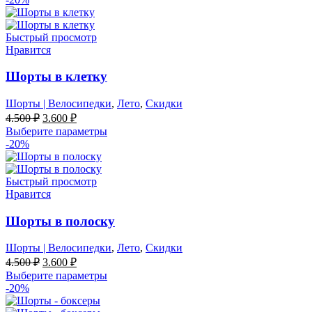
4.400 ₽.
Быстрый просмотр
Нравится
Шорты в клетку
Шорты | Велосипедки
,
Лето
,
Скидки
Первоначальная
Текущая
4.500
₽
3.600
₽
цена
цена:
Выберите параметры
составляла
3.600 ₽.
-20%
4.500 ₽.
Быстрый просмотр
Нравится
Шорты в полоску
Шорты | Велосипедки
,
Лето
,
Скидки
Первоначальная
Текущая
4.500
₽
3.600
₽
цена
цена:
Выберите параметры
составляла
3.600 ₽.
-20%
4.500 ₽.